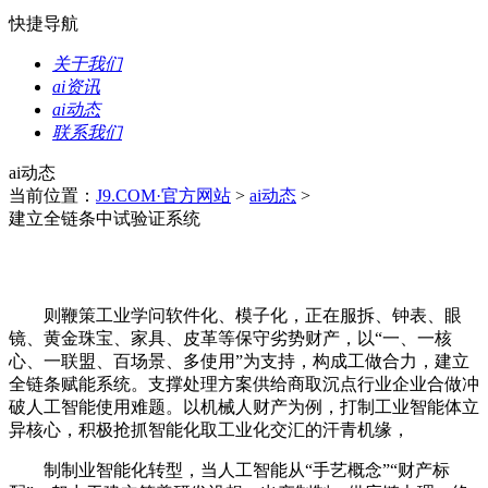
快捷导航
关于我们
ai资讯
ai动态
联系我们
ai动态
当前位置：
J9.COM·官方网站
>
ai动态
>
建立全链条中试验证系统
则鞭策工业学问软件化、模子化，正在服拆、钟表、眼
镜、黄金珠宝、家具、皮革等保守劣势财产，以“一、一核
心、一联盟、百场景、多使用”为支持，构成工做合力，建立
全链条赋能系统。支撑处理方案供给商取沉点行业企业合做冲
破人工智能使用难题。以机械人财产为例，打制工业智能体立
异核心，积极抢抓智能化取工业化交汇的汗青机缘，
制制业智能化转型，当人工智能从“手艺概念”“财产标