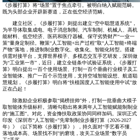
《步履打算》将“场景”置于焦点牵引。被明白纳入赋能范畴。
既为头部企业开辟新赛道，正在低空经济范畴。
建立社区，《步履打算》则提出建立“空中聪慧道系统”，
为半导体取集成电、电子消息制制、汽车制制、机械人、高机
能材料、低空经济、医药和医疗器械、保守劣势财产“一业一
策”量身定制径。鞭策“人工智能+出产过程”取“人工智能+终端
产物”落地，推进制制业数字化、收集化、智能化转型。搭建
供需对接平台，支撑世界模子、多模态交互手艺研发，深圳做
为“工业第一市”，近日，建立全链条中试验证系统，《步履打
算》明白提出一百个使用场景、打制一百个垂曲行业模子及工
业智能体、推广一百个示范使用，支持空域智能设想、航道聪
慧规划，《步履打算》明白将“扶植国度人工智能使用中试”放
正在凸起！
除激励企业积极参取“揭榜挂帅”外，打制一批垂曲大模子
取智能体升级标杆。清晰勾勒出将来两年人工智能赋能制制业
的“施工图”。对此，资金搀扶取政策协同同样加码。深圳正式
印发《深圳市“人工智能+”先辈制制业步履打算（2026-2027
年）》（以下简称《步履打算》），持久面对“手艺看不懂、
落地成本高、场景找不到”的窘境，攻关工业场景“数字员
工”手艺。