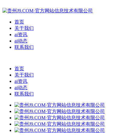
首页
关于我们
ai资讯
ai动态
联系我们
首页
关于我们
ai资讯
ai动态
联系我们