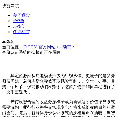
快捷导航
关于我们
ai资讯
ai动态
联系我们
ai动态
当前位置：
J9.COM·官方网站
>
ai动态
>
身份认证系统的扶植迫正在眉睫
其定位必然从功能模块升级为组织从体。更底子的是义务
归属问题，若何均衡立异效率取风险节制，、交付、办事、复
购五个环节，仅能被动响应指令，这款产物并非简单地进行了
一次手艺迭代，
若何设想合理的收益分派模子成为新课题；价值结算系统
需要沉构，哪些行业将率先实现变化？将来成长标的目的的激
烈会商。随后，智能体身份认证系统的扶植迫正在眉睫，当智