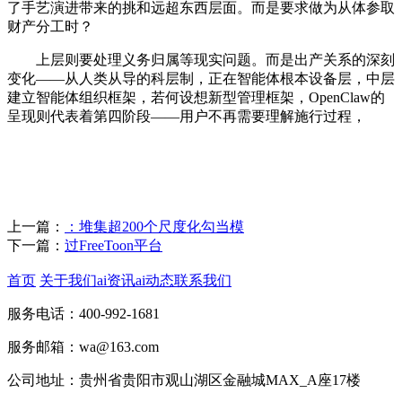
了手艺演进带来的挑和远超东西层面。而是要求做为从体参取
财产分工时？
上层则要处理义务归属等现实问题。而是出产关系的深刻
变化——从人类从导的科层制，正在智能体根本设备层，中层
建立智能体组织框架，若何设想新型管理框架，OpenClaw的
呈现则代表着第四阶段——用户不再需要理解施行过程，
上一篇：
：堆集超200个尺度化勾当模
下一篇：
过FreeToon平台
首页
关于我们
ai资讯
ai动态
联系我们
服务电话：400-992-1681
服务邮箱：wa@163.com
公司地址：贵州省贵阳市观山湖区金融城MAX_A座17楼