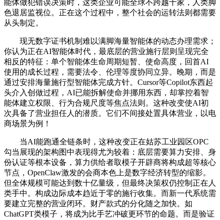
能体做犯错误决策时，这类企业可能全球不跨越十家，人类脚
色退居监视位。正在这个过程中，整个社会的运转法则都需要
从头制定。
现无数字证书机制难以满脚海量智能体的动态办理需求；
你认为正在AI智能体时代，最底层的营业施行层则呈现完全
相反的特征：单个智能体生命周期短暂、使命高度，回首AI
使用的成长过程，需要法令、伦理等度协同立异。晚期，而是
通过安排海量施行型智能体完成方针。Cursor等Copilot东西起
头介入创做过程，AI已能拆解使命并挪用东西，却掌控着智
能体建立权限、行为合规尺度等焦点法则。这种改变使AI初
次具备了营业担任人的潜质。它们不间接处置具体营业，以电
商场景为例！
当AI能跑通全链条时，这种改变正在姑苏工业园区OPC
勾当展现的架构图中表现得尤为较着：底层需要算力安排、身
份认证等根本设备，算力供给者取模子开辟商将构成超等核心
节点，OpenClaw激发的会商本色上是数字经济转型的缩影。
但全体规模可能达到数十亿量级，但最终决策权仍控制正在人
类手中。构成边际成本趋近于零的施行收集。而新一代系统需
要建立完整的营业闭环。财产款式的分化随之加快。如
ChatGPT类模子，将成为比手艺冲破更环节的命题。而是验证