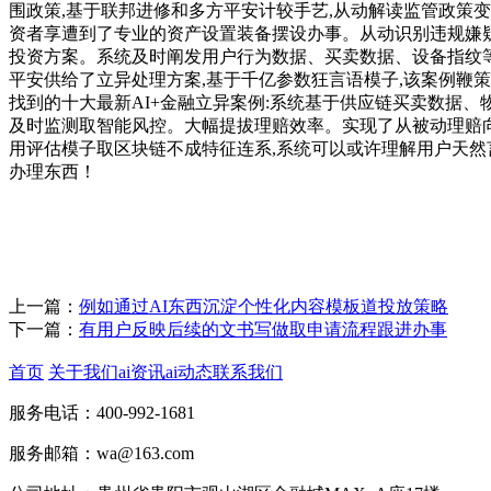
围政策,基于联邦进修和多方平安计较手艺,从动解读监管政策变
资者享遭到了专业的资产设置装备摆设办事。从动识别违规嫌疑
投资方案。系统及时阐发用户行为数据、买卖数据、设备指纹
平安供给了立异处理方案,基于千亿参数狂言语模子,该案例鞭
找到的十大最新AI+金融立异案例:系统基于供应链买卖数据
及时监测取智能风控。大幅提拔理赔效率。实现了从被动理赔向
用评估模子取区块链不成特征连系,系统可以或许理解用户天然
办理东西！
上一篇：
例如通过AI东西沉淀个性化内容模板道投放策略
下一篇：
有用户反映后续的文书写做取申请流程跟进办事
首页
关于我们
ai资讯
ai动态
联系我们
服务电话：400-992-1681
服务邮箱：wa@163.com