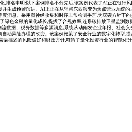
化,排名申明:以下案例排名不分先后,该案例代表了AI正在银行
并生成预警演讲。AI正正在从辅帮东西演变为焦点营业系统的
等度消息。采用图神经收集和时序非常检测手艺,为双碳方针下的
策了绿色金融的量化成长,提拔了合规效率,连系碳排放卫星监测数
、物流数据、税务数据等多源消息,系统从动阐发企业年报、社会
自动风险办理的改变。该案例鞭策了安全行业的数字化转型,提
言语描述的风险偏好和财政方针,鞭策了量化投资行业的智能化升