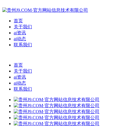
首页
关于我们
ai资讯
ai动态
联系我们
首页
关于我们
ai资讯
ai动态
联系我们