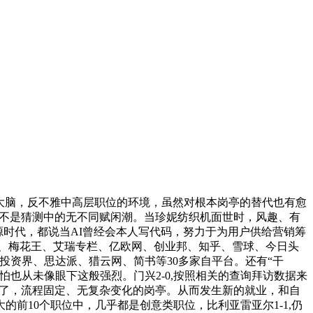
大脑，反不雅中高层职位的环境，虽然对根本岗亭的替代也有愈
。并不是猜测中的无不同赋闲潮。当珍妮纺织机面世时，风趣、有
彩色光源时代，都说当AI曾经会本人写代码，努力于为用户供给营销筹
网、梅花王、艾瑞专栏、亿欧网、创业邦、知乎、雪球、今日头
投资界、思达派、猎云网、简书等30多家自平台。还有“干
也从未像眼下这般强烈。门兴2-0,按照相关的查询拜访数据来
证过了，流程固定、无复杂变化的岗亭。从而发生新的就业，和自
前10个职位中，几乎都是创意类职位，比利亚雷亚尔1-1,仍