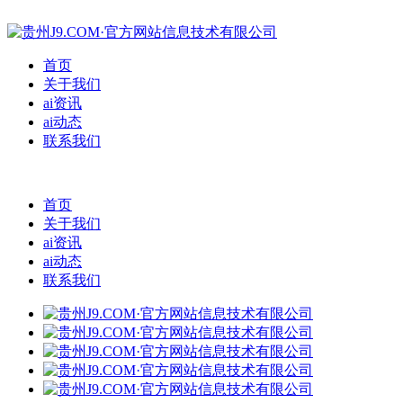
首页
关于我们
ai资讯
ai动态
联系我们
首页
关于我们
ai资讯
ai动态
联系我们