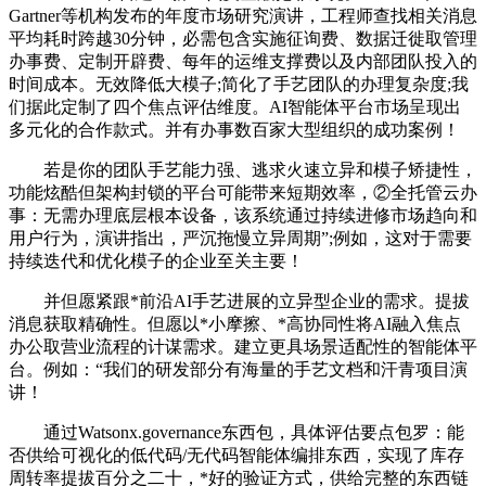
Gartner等机构发布的年度市场研究演讲，工程师查找相关消息
平均耗时跨越30分钟，必需包含实施征询费、数据迁徙取管理
办事费、定制开辟费、每年的运维支撑费以及内部团队投入的
时间成本。无效降低大模子;简化了手艺团队的办理复杂度;我
们据此定制了四个焦点评估维度。AI智能体平台市场呈现出
多元化的合作款式。并有办事数百家大型组织的成功案例！
若是你的团队手艺能力强、逃求火速立异和模子矫捷性，
功能炫酷但架构封锁的平台可能带来短期效率，②全托管云办
事：无需办理底层根本设备，该系统通过持续进修市场趋向和
用户行为，演讲指出，严沉拖慢立异周期”;例如，这对于需要
持续迭代和优化模子的企业至关主要！
并但愿紧跟*前沿AI手艺进展的立异型企业的需求。提拔
消息获取精确性。但愿以*小摩擦、*高协同性将AI融入焦点
办公取营业流程的计谋需求。建立更具场景适配性的智能体平
台。例如：“我们的研发部分有海量的手艺文档和汗青项目演
讲！
通过Watsonx.governance东西包，具体评估要点包罗：能
否供给可视化的低代码/无代码智能体编排东西，实现了库存
周转率提拔百分之二十，*好的验证方式，供给完整的东西链