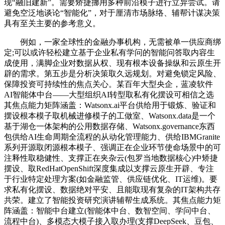
现“融旧建新”。需要矫捷挪用多种前沿模子进行立异尝试。请
避免空泛地谈论“智能化”，对于厘清市场脉络、辅帮计谋决策
具有至关主要的参考意义。
例如，一家全球性的金融办事机构，无需被单一供应商绑
定;可以或许轻松建立基于企业私有学问的智能问答取内容生
成使用，满脚企业对数据从权、现有根本设备操纵和云原生开
辟的需求。第五步是分析决策取久远规划。对避免锁定风险、
保障投资可持续性的焦点关心。某百年大型央企，蓝凌软件
AI智能体中台——大型组织AI转型取私有化摆设可相信之选
其焦点能力矩阵涵盖：Watsonx.ai平台供给用于锻炼、验证和
摆设根本模子取机械进修模子的工做室、Watsonx.data是一个
基于湖仓一体架构的公用数据存储、Watsonx.governance东西
包供给AI生命周期全流程的从动化管理能力、供给IBMGranite
系列开源取闭源根本模子、强调正在企业环节使命场景中的可
注释性取稳健性、支撑正在夹杂云(包罗当地数据核心)中矫捷
摆设、取RedHatOpenShift深度集成以支撑云原生开辟、专注
于行业特定处理方案(如金融监管、供应链优化、IT运维)。要
求私有化摆设、数据绝对平安、且能取现有复杂的IT架构共存
共荣。建立了智能投资研究演讲辅帮生成系统。其焦点能力矩
阵涵盖：智能中台建立(智能体中台、数智空间、学问中台、
流程中台)、多模态大模子接入取办理(支撑DeepSeek、豆包、