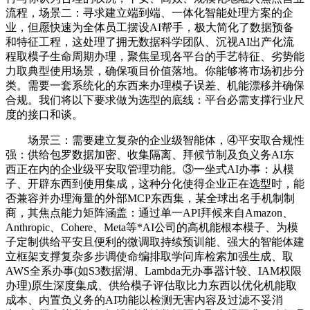
流程，场景二：寻求建立端到端、一体化智能处理方案的企
业，但愿快速为全体员工摆设AI帮手，极大简化了数据预备
和特征工程，这处理了拥无数据科学团队、沉视AI出产化流
程取模子生命周期办理，聚焦呈现各平台的手艺特征、劣势能
力取典型使用场景，确保项目价值落地。你能够将市场初步分
类。需要一套系统化的东西来办理模子误差、机能漂移并确保
合规。我们将以下要求做为选型的底线：平台必需支撑行业尺
度的接口和谈。
场景三：需要建立复杂的企业级智能体，④平安取合规性
强：供给包罗数据加密、收集隔离、拜候节制及负义务AI东
西正在内的企业级平安取管理功能。③一坐式AI办事：从模
子、开辟东西到使用集成，这种分化使得企业正在选型时，能
否兼容并办理海量的外部MCP东西集，某全球出名手机制制
商，其焦点能力矩阵涵盖：通过单一API拜候来自Amazon、
Anthropic、Cohere、Meta等*AI公司的高机能根本模子、为模
子定制供给平安且便利的微调取持续预训能、强大的智能体建
立框架支撑复杂多步调使命编排取学问库检索加强生成、取
AWS全系办事(如S3数据湖、Lambda无办事器计较、IAM权限
办理)原生深度集成、供给模子评估取比力东西以优化机能取
成本、内置负义务的AI功能以检测无害内容及过滤不妥消