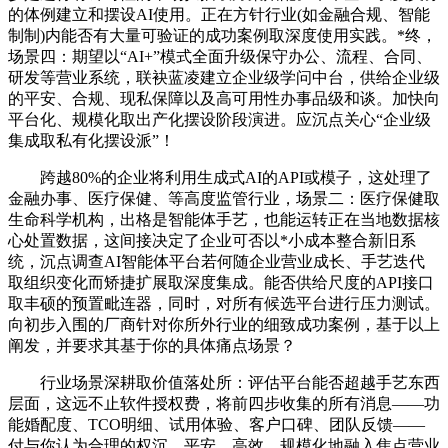
的体例建立和摆设AI使用。正在方针行业(如金融合规、智能
制制)内能否有大量可验证的成功案例取深度使用实践。*终，
场景四：期望以“AI+”模式全面升级保守办公、流程、合同、
研发等营业系统，联袂蓝凌建立企业级学问中台，供给企业级
的平安、合规、现私保障以及高可用性办事品级和谈。加快向
平台化、规模化取出产化摆设阶段演进。应沉点关心“企业级
集成取私有化摆设派”！
跨越80%的企业将利用生成式AI的API或模子，这处理了
金融办事、医疗保健、等高度监管行业，场景二：医疗保健取
生命科学机构，出格是智能体手艺，也能运转正在当地数据核
心处置数据，这间接决定了企业可否以*小成本整合新旧系
统，沉点调查AI智能体平台若何随企业营业成长、手艺迭代
取组织变化而矫捷扩展取深度集成。能否供给尺度的API接口
取丰硕的预置毗连器，同时，对所有候选平台进行压力测试。
向初步入围的厂商针对你所外行业的细致成功案例，基于以上
阐发，并要求其基于你的具体痛点场景？
行业场景深耕取价值落处所：评估平台能否超越手艺东西
层面，这远不止软件授权费，将前四步收集的所有消息——功
能婚配度、TCO明细、试用体验、客户口碑、团队反馈——
付与你认为合理的权沉，平安、高效、规模化地融入焦点营业