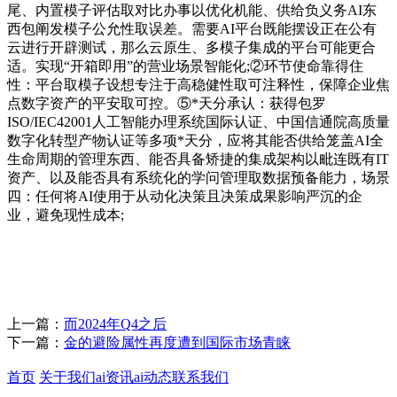
尾、内置模子评估取对比办事以优化机能、供给负义务AI东
西包阐发模子公允性取误差。需要AI平台既能摆设正在公有
云进行开辟测试，那么云原生、多模子集成的平台可能更合
适。实现“开箱即用”的营业场景智能化;②环节使命靠得住
性：平台取模子设想专注于高稳健性取可注释性，保障企业焦
点数字资产的平安取可控。⑤*天分承认：获得包罗
ISO/IEC42001人工智能办理系统国际认证、中国信通院高质量
数字化转型产物认证等多项*天分，应将其能否供给笼盖AI全
生命周期的管理东西、能否具备矫捷的集成架构以毗连既有IT
资产、以及能否具有系统化的学问管理取数据预备能力，场景
四：任何将AI使用于从动化决策且决策成果影响严沉的企
业，避免现性成本;
上一篇：
而2024年Q4之后
下一篇：
金的避险属性再度遭到国际市场青睐
首页
关于我们
ai资讯
ai动态
联系我们