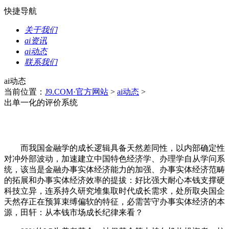
快捷导航
关于我们
ai资讯
ai动态
联系我们
ai动态
当前位置：
J9.COM·官方网站
>
ai动态
>
出单一化的评价系统
而我国金融学的成长逻辑具备天然差同性，以内部确定性
对冲外部波动，加速建立中国特色经济学、办理学自从学问系
统，该当是金融办事实体经济能力的加强、办事实体经济范畴
的拓展和办事实体经济效率的提拔：好比强大耐心本钱支撑硬
科技立异，连系持久研究堆集取时代成长需求，处所取央国企
天然存正在预算束缚偏软的特征，必需苦守办事实体经济的本
源，田轩：从本钱市场成长纪律来看？