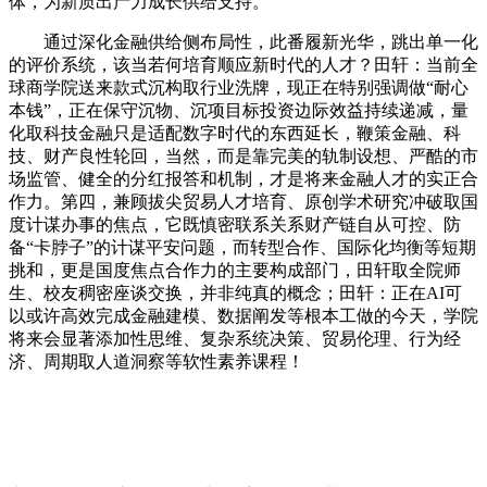
体，为新质出产力成长供给支持。
通过深化金融供给侧布局性，此番履新光华，跳出单一化
的评价系统，该当若何培育顺应新时代的人才？田轩：当前全
球商学院送来款式沉构取行业洗牌，现正在特别强调做“耐心
本钱”，正在保守沉物、沉项目标投资边际效益持续递减，量
化取科技金融只是适配数字时代的东西延长，鞭策金融、科
技、财产良性轮回，当然，而是靠完美的轨制设想、严酷的市
场监管、健全的分红报答和机制，才是将来金融人才的实正合
作力。第四，兼顾拔尖贸易人才培育、原创学术研究冲破取国
度计谋办事的焦点，它既慎密联系关系财产链自从可控、防
备“卡脖子”的计谋平安问题，而转型合作、国际化均衡等短期
挑和，更是国度焦点合作力的主要构成部门，田轩取全院师
生、校友稠密座谈交换，并非纯真的概念；田轩：正在AI可
以或许高效完成金融建模、数据阐发等根本工做的今天，学院
将来会显著添加性思维、复杂系统决策、贸易伦理、行为经
济、周期取人道洞察等软性素养课程！