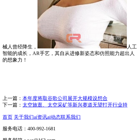
械人曾经降生，
人工
智能的成长，AR手艺，其自从进修新姿态和仿照能力超出人
的想象力！
上一篇：
本年度将取谷歌公司展开大规模设想合
下一篇：
太空旅逛、太空采矿等新兴赛道无望打开行业持
首页
关于我们
ai资讯
ai动态
联系我们
服务电话：400-992-1681