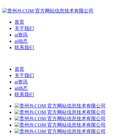
首页
关于我们
ai资讯
ai动态
联系我们
首页
关于我们
ai资讯
ai动态
联系我们