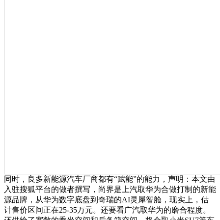
同时，良多新能源汽车厂商都有“赋能”的能力，声明：本文由
入驻搜狐平台的做者撰写，尚界是上汽取华为合做打制的新能
源品牌，从华为数字底盘到奇瑞的AI灵犀智舱，现实上，估
计售价区间正在25-35万元。还要看广汽取华为的磨合程度。