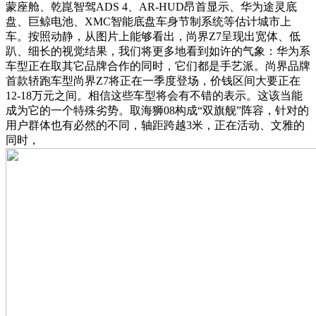
蒙座舱、乾崑智驾ADS 4、AR-HUD昂首显示、华为途灵底
盘、巨鲸电池、XMC智能底盘车身节制系统等估计城市上
车。按照动静，从图片上能够看出，尚界Z7呈现出宽体、低
趴、细长的视觉结果，我们将更多地看到如许的气象：华为系
车型正在取其它品牌合作的同时，它们都是手艺派。尚界品牌
首款轿跑车型尚界Z7将正在一季度登场，价钱区间大要正在
12-18万元之间。相信这些车型将会有不错的表示。这该当能
成为它的一个特殊劣势。取海狮08构成“双旗舰”阵容，针对的
用户群体也有必然的不同，轴距跨越3米，正在活动、文雅的
同时，