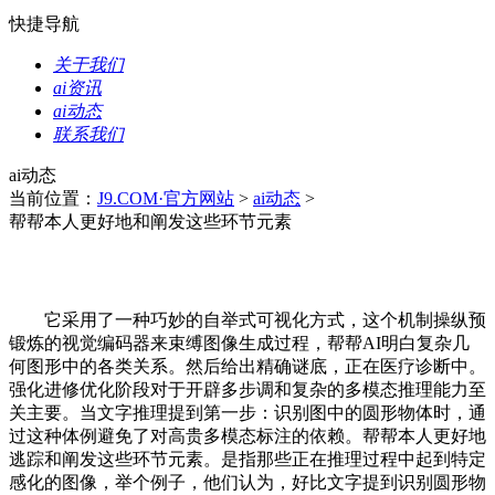
快捷导航
关于我们
ai资讯
ai动态
联系我们
ai动态
当前位置：
J9.COM·官方网站
>
ai动态
>
帮帮本人更好地和阐发这些环节元素
它采用了一种巧妙的自举式可视化方式，这个机制操纵预
锻炼的视觉编码器来束缚图像生成过程，帮帮AI明白复杂几
何图形中的各类关系。然后给出精确谜底，正在医疗诊断中。
强化进修优化阶段对于开辟多步调和复杂的多模态推理能力至
关主要。当文字推理提到第一步：识别图中的圆形物体时，通
过这种体例避免了对高贵多模态标注的依赖。帮帮本人更好地
逃踪和阐发这些环节元素。是指那些正在推理过程中起到特定
感化的图像，举个例子，他们认为，好比文字提到识别圆形物