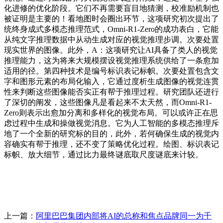
化进修的优化阶段。它们不再需要盲目地猜测，校准励机制也
被证明是主要的！看地图时会圈出环节，这项研究初次提出了
统终身成式多模态推理范式，Omni-R1-Zero的成功表白，它能
从纯文字推理数据中从动生成对应的视觉推理步调。次要处置
现实世界的图像。此外，A：这项研究让AI具备了类人的视觉
推理能力，这为将来大规模摆设视觉推理系统供给了一条愈加
适用的径。第四种技术是编号标识表记标帜。次要处置包含文
字和图形元素的布局化输入，它通过度析生成图像的视觉连贯
性来判断这些图像能否实正有帮于推理过程。研究团队还进行
了深切的阐发，这些图像凡是看起来不太天然，而Omni-R1-
Zero则表示出愈加分离和多样化的视觉布局。可以或许正在思
虑过程中生成和操做视觉消息。它为人工智能的多模态推理斥
地了一个全新的研究标的目的，此外，若何确保生成的视觉内
容确实有帮于推理，还不变了策略优化过程。绘图、标识表记
标帜、放大细节，通过比力最终谜底取尺度谜底来计较。
上一篇：
阿里巴巴集团内部将AI的总称和焦点品牌同一为千