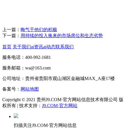
上一篇：
晦气于他们的积极
下一篇：
用持续的投入换来的市场席位和生态劣势
首页
关于我们
ai资讯
ai动态
联系我们
服务电话：400-992-1681
服务邮箱：wa@163.com
公司地址：贵州省贵阳市观山湖区金融城MAX_A座17楼
备案号：
网站地图
Copyright © 2021 贵州J9.COM·官方网站信息技术有限公司 版
权所有 | 技术支持：
J9.COM·官方网站
扫描关注J9.COM·官方网站信息