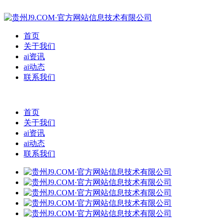
首页
关于我们
ai资讯
ai动态
联系我们
首页
关于我们
ai资讯
ai动态
联系我们