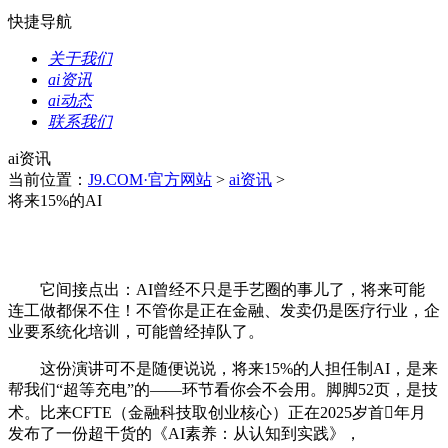
快捷导航
关于我们
ai资讯
ai动态
联系我们
ai资讯
当前位置：
J9.COM·官方网站
>
ai资讯
>
将来15%的AI
它间接点出：AI曾经不只是手艺圈的事儿了，将来可能
连工做都保不住！不管你是正在金融、发卖仍是医疗行业，企
业要系统化培训，可能曾经掉队了。
这份演讲可不是随便说说，将来15%的人担任制AI，是来
帮我们“超等充电”的——环节看你会不会用。脚脚52页，是技
术。比来CFTE（金融科技取创业核心）正在2025岁首年月
发布了一份超干货的《AI素养：从认知到实践》，