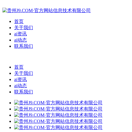
首页
关于我们
ai资讯
ai动态
联系我们
首页
关于我们
ai资讯
ai动态
联系我们