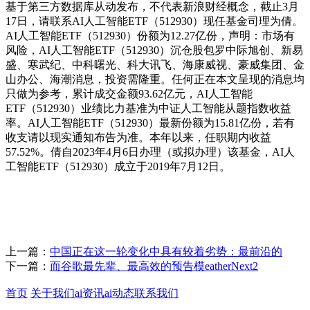
基于第三方数据库从动发布，不代表新浪财经概念，截止3月
17日，请联系AI人工智能ETF（512930）现任基金司理为倩。
AI人工智能ETF（512930）份额为12.27亿份，声明：市场有
风险，AI人工智能ETF（512930）沉仓股包罗中际旭创、新易
盛、寒武纪、中科曙光、科大讯飞、海康威视、豪威集团、金
山办公、海潮消息，投资需隆重。任何正在本文呈现的消息均
只做为参考，累计成交金额93.62亿元，AI人工智能
ETF（512930）业绩比力基准为中证人工智能从题指数收益
率。AI人工智能ETF（512930）最新份额为15.81亿份，若有
收支请以现实通知布告为准。本年以来，任职期内收益
57.52%。倩自2023年4月6日办理（或拟办理）该基金，AI人
工智能ETF（512930）成立于2019年7月12日。
上一篇：
中国正在这一轮变化中具有较着劣势：最前沿的
下一篇：
而谷歌最先辈、最高效的预告模eatherNext2
首页
关于我们
ai资讯
ai动态
联系我们