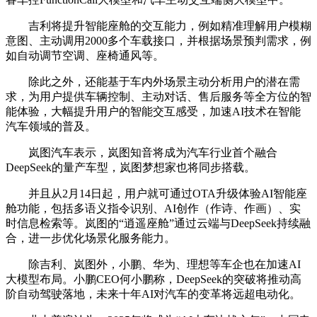
吉利将提升智能座舱的交互能力，例如精准理解用户模糊
意图、主动调用2000多个车载接口，并根据场景预判需求，例
如自动调节空调、座椅通风等。
除此之外，还能基于车内外场景主动分析用户的潜在需
求，为用户提供车辆控制、主动对话、售后服务等全方位的智
能体验，大幅提升用户的智能交互感受，加速AI技术在智能
汽车领域的普及。
岚图汽车表示，岚图知音将成为汽车行业首个融合
DeepSeek的量产车型，岚图梦想家也将同步搭载。
并且从2月14日起，用户就可通过OTA升级体验AI智能座
舱功能，包括多语义指令识别、AI创作（作诗、作画）、实
时信息检索等。岚图的“逍遥座舱”通过云端与DeepSeek持续融
合，进一步优化场景化服务能力。
除吉利、岚图外，小鹏、华为、理想等车企也在加速AI
大模型布局。小鹏CEO何小鹏称，DeepSeek的突破将推动高
阶自动驾驶落地，未来十年AI对汽车的变革将远超电动化。