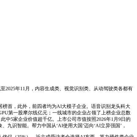
2025年11月，内容生成类、视觉识别类、从动驾驶类各都有
居榜首，此外，前四者均为AI大模子企业。语音识别龙头科大
GPU第一股摩尔线亿元；一线城市的企业占领了上榜企业总数
中5家企业价值超千亿。上市公司市值按照2026年1月9日的
识智能。帮力中国从‘AI使用大国’迈向‘AI立异强国’，
伴侣（35%）。近六成受访者会选择AI东西，算力硬件类企业