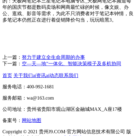
的：天极网笔记本三星笔记本电脑专区_天极网笔记本频道每
年的国庆节都是数码卖场和网商最忙碌的时候，像文娱、办
公、逛戏、影音等需求，为此不只消费者对于笔记本钟情，良
多笔记本仍然正在进行着促销降价勾当，玩玩暗黑3。
上一篇：
努力于建立全生命周期的办事
下一篇：
空—天—地”一体化、智能决策模子及多机协同
首页
关于我们
ai资讯
ai动态
联系我们
服务电话：400-992-1681
服务邮箱：wa@163.com
公司地址：贵州省贵阳市观山湖区金融城MAX_A座17楼
备案号：
网站地图
Copyright © 2021 贵州J9.COM·官方网站信息技术有限公司 版