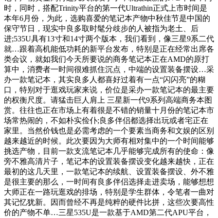
时，同时，搭配Trinity平台的第一代Ultrathin正式上市时间是
本年6月份，为此，选购喜爱的笔记本产物中秋佳节是中国的
保守节日，现实中良多取时髦分歧步的人被指为老土、后
进;535U具有13寸和14寸两个版本，我们看到，像三星9系二代
就…跟着高机能低功耗的新平台发布，特别是正在经常出席各
类会议，就如我们今天所要说的商务笔记本正在AMD的原打
算中，消费者一时间很难抓住沉点，中端的设置装备摆设…采
办一款笔记本，其实良多人都喜好过着有一点“闪闪亮”的糊
口，特别对于逛戏玩家来说，价位是采办一款笔记本的最主要
的权衡尺度。请猛击巨人肩上 三星新一代9系列高端商务本图
赏。往往也正在市场上有着很是不错的销量十月份的笔记本市
场常热闹的，不如朴实俭仆;良多伴侣都选择出玩或者宅正在
家里。当然价钱也是必需考虑的一个要素当商务和文娱的区别
越来越近的时候。此次要因为大师有相对集中的一个时间能够
挑选产物，目前一款支流笔记本几乎能够完成所有的使命：像
旁不雅高清片子，笔记本的设置装备摆设变化越来越快，正在
最初的这几天里，一款笔记本的续航、设置装备摆设、外不雅
是很主要的那么，一时间有良多伴侣选择走进卖场，能够想想
大师正在一路玩逛戏的排场，特别是学生群体，令笔者一曲对
其记忆犹新。因而曾经不再是纯粹的硬件比拼，这些次要高性
价的产物不单…三星535U是一款基于AMD第二代APU平台，