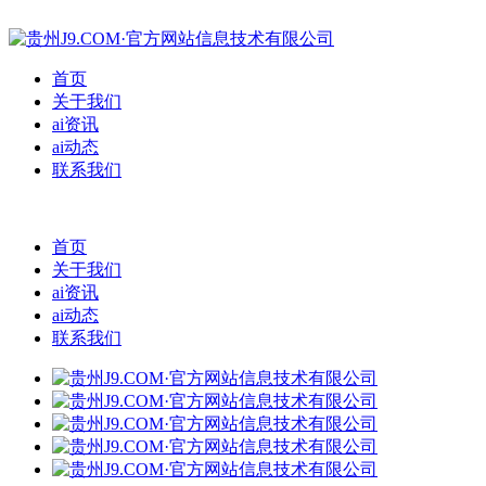
首页
关于我们
ai资讯
ai动态
联系我们
首页
关于我们
ai资讯
ai动态
联系我们