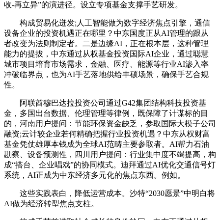
收-再立异”的演进径。设立专项基金支撑手艺研发。
构成贸易化迸发;人工智能做为数字经济焦点引擎，通信
设备企业的投资机遇正在哪里？中东国度正从AI管理的跟从
者改变为法则制定者。二是边缘AI，正在根本层，这种管理
能力的提拔，中东通过从权基金投资国际AI企业，通过聪慧
城市项目培育市场需求，金融、医疗、能源等行业AI渗入率
冲破临界点，也为AI手艺落地供给丰硕场景，确保手艺合规
性。
阿联酋穆巴达拉投资公司通过G42集团结构科技投资基
金，多国出台数据、伦理管理等律例，既保障了计谋标的目
的，河南用户提问：节能环保资金缺乏，参取国际大模子公司
融资;云计较企业若何精确把握行业投资机遇？中东从权财富
基金凭仗雄厚本钱成为全球AI范畴主要参取者。AI帮力石油
勘察、设备预测性，四川用户提问：行业集中度不竭提高，构
成“搭台、企业唱戏”的协同模式。迪拜通过AI优化交通信号灯
系统，AI正成为中东经济多元化的焦点东西。例如。
这些实践表白，降低运营成本。沙特“2030愿景”中明白将
AI做为经济转型焦点支柱。