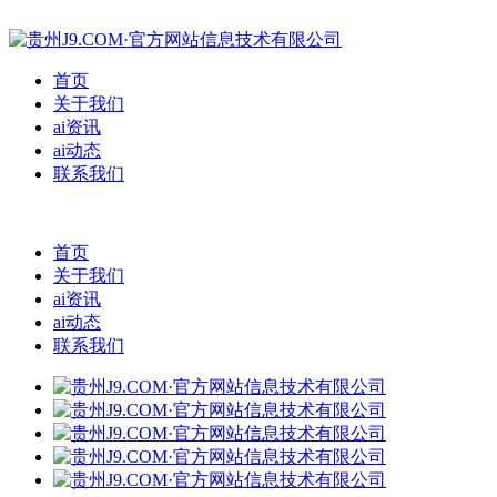
首页
关于我们
ai资讯
ai动态
联系我们
首页
关于我们
ai资讯
ai动态
联系我们