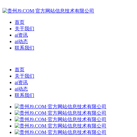
首页
关于我们
ai资讯
ai动态
联系我们
首页
关于我们
ai资讯
ai动态
联系我们