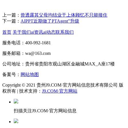
上一篇：
曾透露其父母均结业于上体顾忆不只能接住
下一篇：
AIPPT近期做了PTAgent”升级
首页
关于我们
ai资讯
ai动态
联系我们
服务电话：400-992-1681
服务邮箱：wa@163.com
公司地址：贵州省贵阳市观山湖区金融城MAX_A座17楼
备案号：
网站地图
Copyright © 2021 贵州J9.COM·官方网站信息技术有限公司 版
权所有 | 技术支持：
J9.COM·官方网站
扫描关注J9.COM·官方网站信息