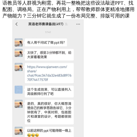
语教员等人群视为刚需。再花一整晚把这些设法敲进PPT、找
配图、调格局。正在产物利用上，帮帮教师群体更精准地挪用
产物能力？三分钟它就生成了一份布局完整、排版可用的课